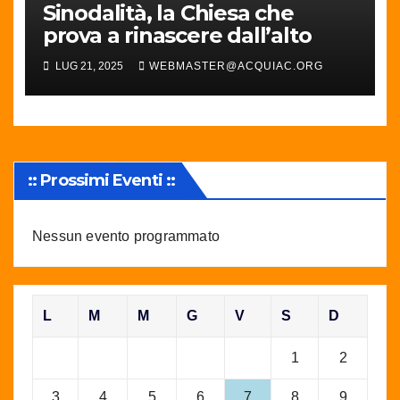
Sinodalità, la Chiesa che
prova a rinascere dall’alto
LUG 21, 2025
WEBMASTER@ACQUIAC.ORG
:: Prossimi Eventi ::
Nessun evento programmato
L
M
M
G
V
S
D
1
2
3
4
5
6
7
8
9