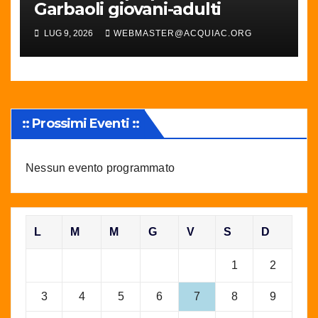
Garbaoli giovani-adulti
LUG 9, 2026
WEBMASTER@ACQUIAC.ORG
:: Prossimi Eventi ::
Nessun evento programmato
L
M
M
G
V
S
D
1
2
3
4
5
6
7
8
9