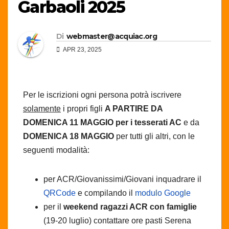
Garbaoli 2025
Di
webmaster@acquiac.org
APR 23, 2025
Per le iscrizioni ogni persona potrà iscrivere
solamente
i propri figli
A PARTIRE DA
DOMENICA 11 MAGGIO
per i tesserati AC
e da
DOMENICA 18 MAGGIO
per tutti gli altri, con le
seguenti modalità:
per ACR/Giovanissimi/Giovani inquadrare il
QRCode
e compilando il
modulo Google
per il
weekend ragazzi ACR con famiglie
(19-20 luglio) contattare ore pasti Serena