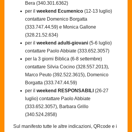
Bera (340.301.6362)
per il
weekend Ecumenico
(12-13 luglio)
contattare Domenico Borgatta
(333.747.44.59) e Monica Gallone
(328.21.52.634)
per il
weekend adulti-giovani
(5-6 luglio)
contattare Paolo Abbiate (333.652.3057)
per la 3 giorni Biblica (6-8 settembre)
contattare Silvia Cocino (328.557.2013),
Marco Peuto (392.522.3615), Domenico
Borgatta (333.747.44.59)
per il
weekend RESPONSABILI
(26-27
luglio) contattare Paolo Abbiate
(333.652.3057), Barbara Grillo
(340.524.2858)
Sul manifesto tutte le altre indicazioni, QRcode e i