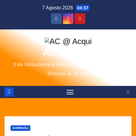
Salta
7 Agosto 2026
04:37
al
contenuto
AC @ Acqui
Sito Istituzionale dell'Azione Cattolica della
Diocesi di Acqui
GARBAOLI