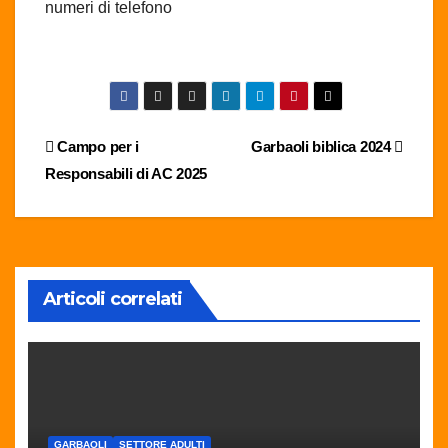
numeri di telefono
Navigazione
Campo per i
Garbaoli biblica 2024
Responsabili di AC 2025
articoli
Articoli correlati
GARBAOLI
SETTORE ADULTI