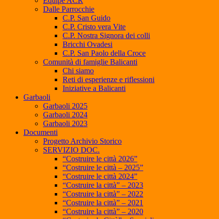
Equipe ACR
Dalle Parrocchie
C.P. San Guido
C.P. Cristo vera Vite
C.P. Nostra Signora dei colli
Bricchi Ovadesi
C.P. San Paolo della Croce
Comunità di famiglie Balicanti
Chi siamo
Reti di esperienze e riflessioni
Iniziative a Balicanti
Garbaoli
Garbaoli 2025
Garbaoli 2024
Garbaoli 2023
Documenti
Progetto Archivio Storico
SERVIZIO DOC.
“Costruire le città 2026”
“Costruire le città – 2025”
“Costruire le città 2024”
“Costruire la città” – 2023
“Costruire la città” – 2022
“Costruire la città” – 2021
“Costruire la città” – 2020