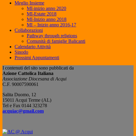
Meglio Insieme
MI-inizio anno 2020
MI-Estate 2018
MI-Inizio anno 2018
MI – Inizio anno 2016-17
Collaborazioni
Pathway through religions
Comunità di famiglie Balicanti
Calendario Attività
Sinodo
Prossimi Appuntamenti
I contenuti del sito sono pubblicati da
Azione Cattolica Italiana
Associazione Diocesana di Acqui
C.F. 90007590061
Salita Duomo, 12
15011 Acqui Terme (AL)
Tel e Fax 0144 323278
acquiac@gmail.com