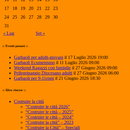
17
18
19
20
21
22
23
24
25
26
27
28
29
30
31
« Lug
Set »
:: Eventi passati ::
Garbaoli per adulti-giovani
il 17 Luglio 2026 19:00
Garbaoli Ecumenismo
il 11 Luglio 2026 09:00
Weekend Ragazzi con famiglie
il 27 Giugno 2026 09:00
Pellegrinaggio Diocesano adulti
il 27 Giugno 2026 06:00
Garbaoli per 9-11enni
il 21 Giugno 2026 18:30
:: Altre risorse ::
Costruire la città
“Costruire le città 2026”
“Costruire le città – 2025”
“Costruire le città – 2024”
“Costruire la città” – 2023
“Costruire la Città” – Speciali