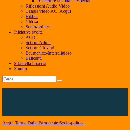
“Costruire la Città” – Speciali
Riflessioni Audio Video
Canale video AC_Acqui
Bibbia
Chiesa
Socio-politica
Iniziative svolte
ACR
Settore Adulti
Settore Giovani
Ecumenico-Interreligioso
Balicanti
Sito della Diocesi
Sinodo
Acqui Terme
Dalle Parrocchie
Socio-politica