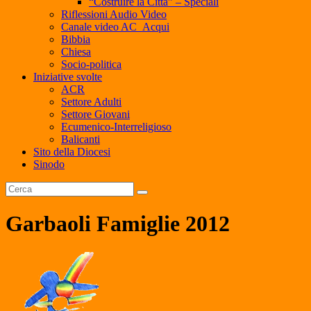
“Costruire la Città” – Speciali
Riflessioni Audio Video
Canale video AC_Acqui
Bibbia
Chiesa
Socio-politica
Iniziative svolte
ACR
Settore Adulti
Settore Giovani
Ecumenico-Interreligioso
Balicanti
Sito della Diocesi
Sinodo
Garbaoli Famiglie 2012