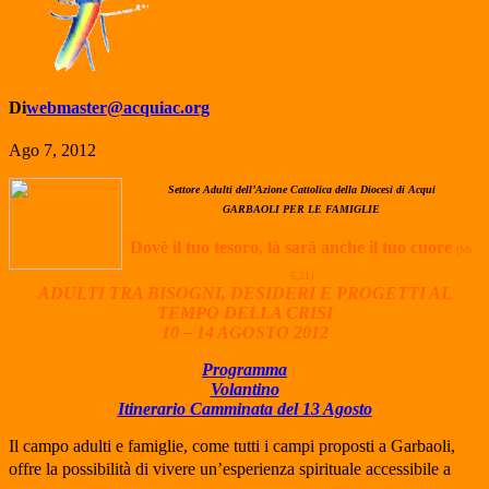
Di
webmaster@acquiac.org
Ago 7, 2012
Settore Adulti dell’Azione Cattolica della Diocesi di Acqui
GARBAOLI PER LE FAMIGLIE
Dovè il tuo tesoro, là sarà anche il tuo cuore
(Mt
6,21)
ADULTI TRA BISOGNI, DESIDERI E PROGETTI AL
TEMPO DELLA CRISI
10 – 14 AGOSTO 2012
Programma
Volantino
Itinerario Camminata del 13 Agosto
Il campo adulti e famiglie, come tutti i campi proposti a Garbaoli,
offre la possibilità di vivere un’esperienza spirituale accessibile a