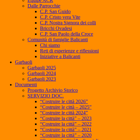
Equipe ACR
Dalle Parrocchie
C.P. San Guido
C.P. Cristo vera Vite
C.P. Nostra Signora dei colli
Bricchi Ovadesi
C.P. San Paolo della Croce
Comunità di famiglie Balicanti
Chi siamo
Reti di esperienze e riflessioni
Iniziative a Balicanti
Garbaoli
Garbaoli 2025
Garbaoli 2024
Garbaoli 2023
Documenti
Progetto Archivio Storico
SERVIZIO DOC.
“Costruire le città 2026”
“Costruire le città – 2025”
“Costruire le città 2024”
“Costruire la città” – 2023
“Costruire la città” – 2022
“Costruire la città” – 2021
“Costruire la città” – 2020