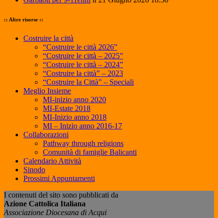
:: Altre risorse ::
Costruire la città
“Costruire le città 2026”
“Costruire le città – 2025”
“Costruire le città – 2024”
“Costruire la città” – 2023
“Costruire la Città” – Speciali
Meglio Insieme
MI-inizio anno 2020
MI-Estate 2018
MI-Inizio anno 2018
MI – Inizio anno 2016-17
Collaborazioni
Pathway through religions
Comunità di famiglie Balicanti
Calendario Attività
Sinodo
Prossimi Appuntamenti
I contenuti del sito sono pubblicati da
Azione Cattolica Italiana
Associazione Diocesana di Acqui