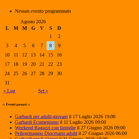
Nessun evento programmato
Agosto 2026
L
M
M
G
V
S
D
1
2
3
4
5
6
7
8
9
10
11
12
13
14
15
16
17
18
19
20
21
22
23
24
25
26
27
28
29
30
31
« Lug
Set »
:: Eventi passati ::
Garbaoli per adulti-giovani
il 17 Luglio 2026 19:00
Garbaoli Ecumenismo
il 11 Luglio 2026 09:00
Weekend Ragazzi con famiglie
il 27 Giugno 2026 09:00
Pellegrinaggio Diocesano adulti
il 27 Giugno 2026 06:00
Garbaoli per 9-11enni
il 21 Giugno 2026 18:30