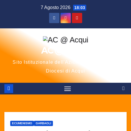
Salta
7 Agosto 2026
18:03
al
contenuto
AC @ Acqui
Sito Istituzionale dell'Azione Cattolica della
Diocesi di Acqui
ECUMENISMO
GARBAOLI