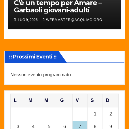
C’è un tempo per Amare –
Garbaoli giovani-adulti
LUG 9, 2026
WEBMASTER@ACQUIAC.ORG
:: Prossimi Eventi ::
Nessun evento programmato
L
M
M
G
V
S
D
1
2
3
4
5
6
7
8
9