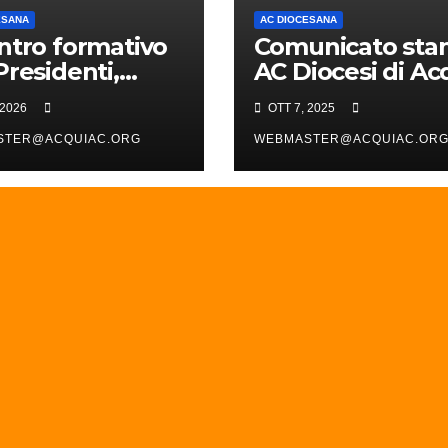
ESANA
AC DIOCESANA
ntro formativo
Comunicato st
Presidenti,
AC Diocesi di Ac
tenti,
 2026
OTT 7, 2025
onsabili
occhiali e
STER@ACQUIAC.ORG
WEBMASTER@ACQUIAC.OR
esani