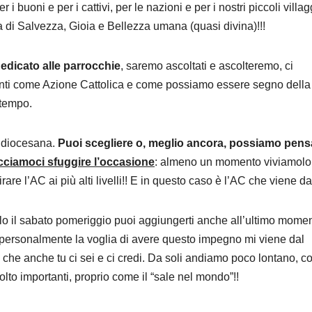
 per i buoni e per i cattivi, per le nazioni e per i nostri piccoli villag
a di Salvezza, Gioia e Bellezza umana (quasi divina)!!!
edicato alle parrocchie
, saremo ascoltati e ascolteremo, ci
enti come Azione Cattolica e come possiamo essere segno dell
 tempo.
e diocesana.
Puoi scegliere o, meglio ancora, possiamo pens
cciamoci sfuggire l’occasione
: almeno un momento viviamolo
rare l’AC ai più alti livelli!! E in questo caso è l’AC che viene da
lo il sabato pomeriggio puoi aggiungerti anche all’ultimo momen
 personalmente la voglia di avere questo impegno mi viene dal
e che anche tu ci sei e ci credi. Da soli andiamo poco lontano, co
to importanti, proprio come il “sale nel mondo”!!