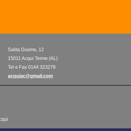
Salita Duomo, 12
15011 Acqui Terme (AL)
Tel e Fax 0144 323278
acquiac@gmail.com
Acqui