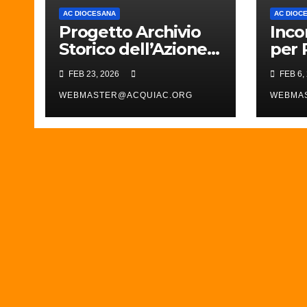
AC DIOCESANA
AC DIOC
Progetto Archivio
Inco
Storico dell’Azione
per 
Cattolica e del
assis
FEB 23, 2026
FEB 6,
Movimento
Resp
Cattolico in Diocesi
WEBMASTER@ACQUIAC.ORG
parr
WEBMA
di Acqui
dioc