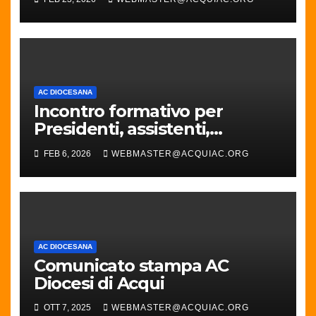
Diocesi di Acqui
AC DIOCESANA
Incontro formativo per
Presidenti, assistenti,
Responsabili parrocchiali e
FEB 6, 2026
WEBMASTER@ACQUIAC.ORG
diocesani
AC DIOCESANA
Comunicato stampa AC
Diocesi di Acqui
OTT 7, 2025
WEBMASTER@ACQUIAC.ORG