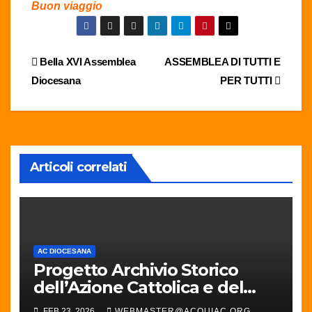
Buon viaggio
Navigazione
Bella XVI Assemblea
ASSEMBLEA DI TUTTI E
Diocesana
PER TUTTI
articoli
Articoli correlati
AC DIOCESANA
Progetto Archivio Storico
dell’Azione Cattolica e del
Movimento Cattolico in
FEB 23, 2026
WEBMASTER@ACQUIAC.ORG