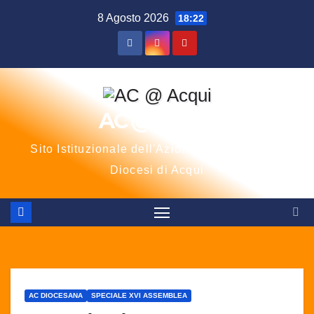
Salta
8 Agosto 2026
18:22
al
contenuto
AC @ Acqui
Sito Istituzionale dell'Azione Cattolica della
Diocesi di Acqui
AC DIOCESANA
SPECIALE XVI ASSEMBLEA