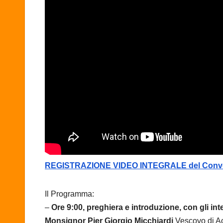
REGISTRAZIONE VIDEO INTEGRALE del Conveg
Il Programma:
–
Ore 9:00, preghiera e introduzione, con gli inte
Monsignor Pier Giorgio Micchiardi
Vescovo di Ac