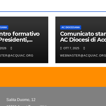
ESANA
AC DIOCESANA
ntro formativo
Comunicato st
Presidenti,
AC Diocesi di Ac
tenti,
 2026
OTT 7, 2025
onsabili
occhiali e
STER@ACQUIAC.ORG
WEBMASTER@ACQUIAC.OR
esani
Salita Duomo, 12