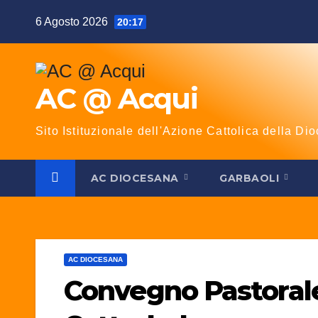
Salta
6 Agosto 2026
20:17
al
contenuto
AC @ Acqui
Sito Istituzionale dell'Azione Cattolica della Dio
AC DIOCESANA
GARBAOLI
AC DIOCESANA
Convegno Pastorale 