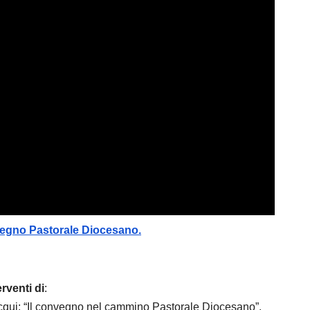
no Pastorale Diocesano.
rventi di
:
qui: “Il convegno nel cammino Pastorale Diocesano”.