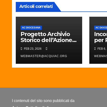
Articoli correlati
AC DIOCESANA
AC DIOC
Progetto Archivio
Inco
Storico dell’Azione
per 
Cattolica e del
assis
FEB 23, 2026
FEB 6,
Movimento
Resp
Cattolico in Diocesi
WEBMASTER@ACQUIAC.ORG
parr
WEBMA
di Acqui
dioc
I contenuti del sito sono pubblicati da