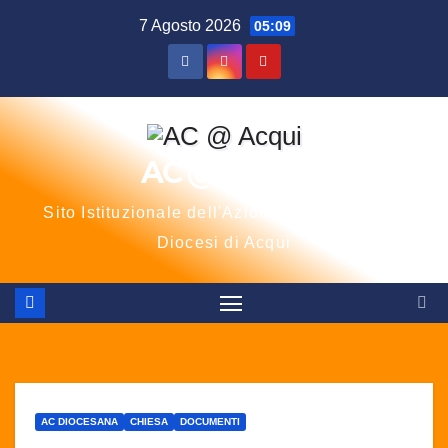
Salta
7 Agosto 2026
05:09
al
contenuto
AC @ Acqui
Sito Istituzionale dell'Azione Cattolica della
Diocesi di Acqui
AC DIOCESANA
CHIESA
DOCUMENTI