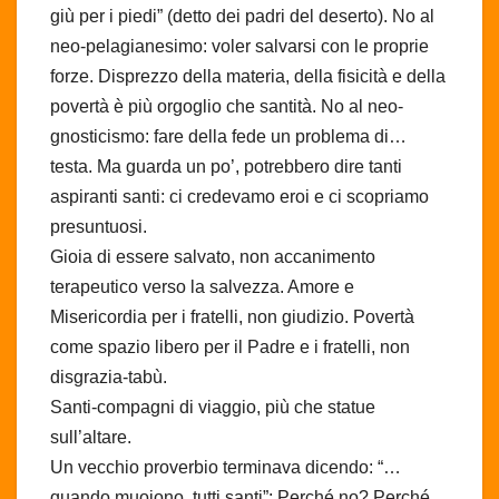
giù per i piedi” (detto dei padri del deserto). No al
neo-pelagianesimo: voler salvarsi con le proprie
forze. Disprezzo della materia, della fisicità e della
povertà è più orgoglio che santità. No al neo-
gnosticismo: fare della fede un problema di…
testa. Ma guarda un po’, potrebbero dire tanti
aspiranti santi: ci credevamo eroi e ci scopriamo
presuntuosi.
Gioia di essere salvato, non accanimento
terapeutico verso la salvezza. Amore e
Misericordia per i fratelli, non giudizio. Povertà
come spazio libero per il Padre e i fratelli, non
disgrazia-tabù.
Santi-compagni di viaggio, più che statue
sull’altare.
Un vecchio proverbio terminava dicendo: “…
quando muoiono, tutti santi”: Perché no? Perché