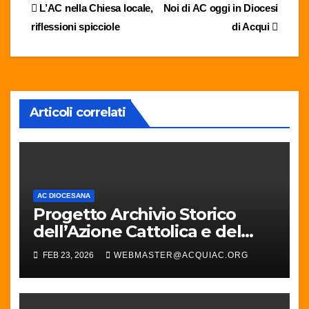
Navigazione
L’AC nella Chiesa locale,
Noi di AC oggi in Diocesi
riflessioni spicciole
di Acqui
articoli
Articoli correlati
AC DIOCESANA
Progetto Archivio Storico
dell’Azione Cattolica e del
Movimento Cattolico in
FEB 23, 2026
WEBMASTER@ACQUIAC.ORG
Diocesi di Acqui