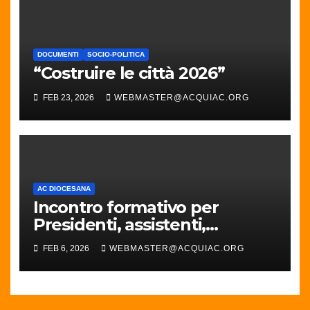
DOCUMENTI
SOCIO-POLITICA
“Costruire le città 2026”
FEB 23, 2026
WEBMASTER@ACQUIAC.ORG
AC DIOCESANA
Incontro formativo per
Presidenti, assistenti,
Responsabili parrocchiali e
FEB 6, 2026
WEBMASTER@ACQUIAC.ORG
diocesani