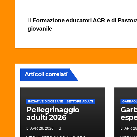
Navigazione
Formazione educatori ACR e di Pastor
giovanile
articoli
Articoli correlati
INIZIATIVE DIOCESANE
SETTORE ADULTI
GARBAOL
Pellegrinaggio
Garb
adulti 2026
espe
i gus
APR 28, 2026
APR 28