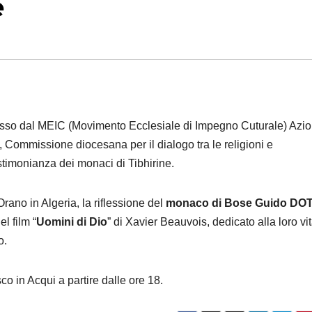
e
omosso dal MEIC (Movimento Ecclesiale di Impegno Cuturale) Azi
 Commissione diocesana per il dialogo tra le religioni e
testimonianza dei monaci di Tibhirine.
Orano in Algeria, la riflessione del
monaco di Bose Guido DO
l film “
Uomini di Dio
” di Xavier Beauvois, dedicato alla loro vit
o.
co in Acqui a partire dalle ore 18.