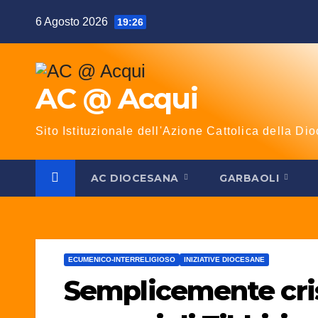
Salta
6 Agosto 2026
19:26
al
contenuto
AC @ Acqui
Sito Istituzionale dell'Azione Cattolica della Dio
AC DIOCESANA
GARBAOLI
ECUMENICO-INTERRELIGIOSO
INIZIATIVE DIOCESANE
Semplicemente crist