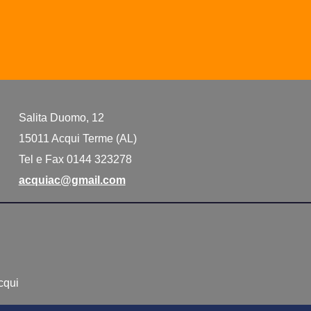
Salita Duomo, 12
15011 Acqui Terme (AL)
Tel e Fax 0144 323278
acquiac@gmail.com
Acqui