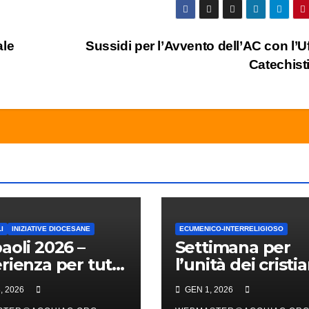
ale
Sussidi per l’Avvento dell’AC con l’Uf
Catechist
I
INIZIATIVE DIOCESANE
ECUMENICO-INTERRELIGIOSO
aoli 2026 –
Settimana per
rienza per tutti
l’unità dei cristia
ti
presentazione
, 2026
GEN 1, 2026
traduzione NT