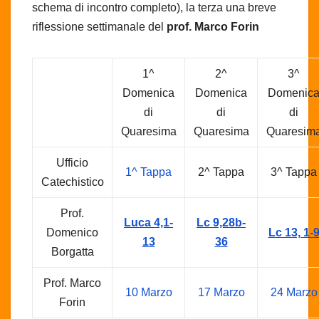
schema di incontro completo), la terza una breve
riflessione settimanale del
prof. Marco Forin
1^
2^
3^
Domenica
Domenica
Domenic
di
di
di
Quaresima
Quaresima
Quaresim
Ufficio
1^ Tappa
2^ Tappa
3^ Tappa
Catechistico
Prof.
Luca 4,1-
Lc 9,28b-
Domenico
Lc 13, 1-
13
36
Borgatta
Prof. Marco
10 Marzo
17 Marzo
24 Marzo
Forin