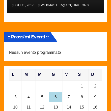
OTT 15, 2017
WEBMASTER@ACQUIAC.ORG
:: Prossimi Eventi ::
Nessun evento programmato
L
M
M
G
V
S
D
1
2
3
4
5
6
7
8
9
10
11
12
13
14
15
16