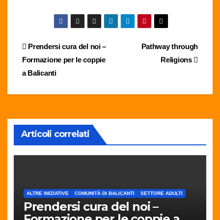
Navigazione
Prendersi cura del noi –
Pathway through
Formazione per le coppie
Religions
articoli
a Balicanti
Articoli correlati
ALTRE INIZIATIVE
COMUNITÀ DI BALICANTI
SETTORE ADULTI
Prendersi cura del noi –
Formazione per le coppie a