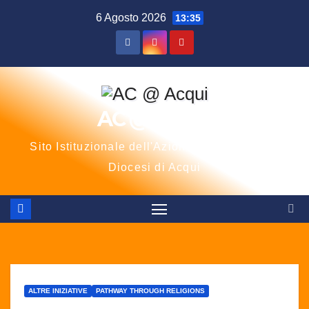
Salta
6 Agosto 2026
13:35
al
contenuto
AC @ Acqui
Sito Istituzionale dell'Azione Cattolica della
Diocesi di Acqui
ALTRE INIZIATIVE
PATHWAY THROUGH RELIGIONS