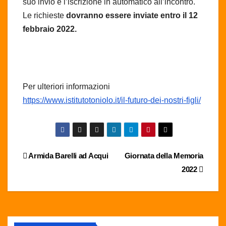
suo invio e l’iscrizione in automatico all’incontro.
Le richieste
dovranno essere inviate entro il 12
febbraio 2022.
Per ulteriori informazioni
https://www.istitutotoniolo.it/il-futuro-dei-nostri-figli/
Navigazione
Armida Barelli ad Acqui
Giornata della Memoria
2022
articoli