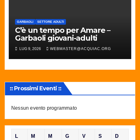
GARBAOLI
SETTORE ADULTI
C’è un tempo per Amare –
Garbaoli giovani-adulti
LUG 9, 2026
WEBMASTER@ACQUIAC.ORG
:: Prossimi Eventi ::
Nessun evento programmato
L
M
M
G
V
S
D