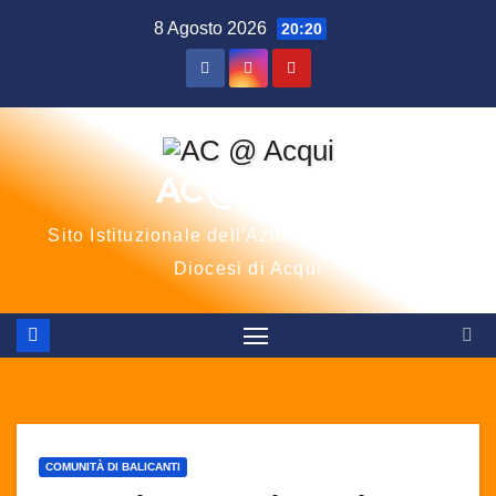
Salta
8 Agosto 2026
20:20
al
contenuto
AC @ Acqui
Sito Istituzionale dell'Azione Cattolica della
Diocesi di Acqui
COMUNITÀ DI BALICANTI