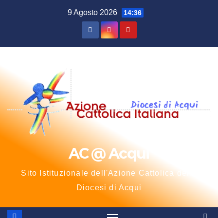
Salta
9 Agosto 2026
14:36
al
contenuto
AC @ Acqui
Sito Istituzionale dell'Azione Cattolica della
Diocesi di Acqui