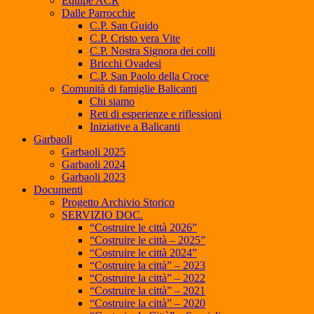
Equipe ACR
Dalle Parrocchie
C.P. San Guido
C.P. Cristo vera Vite
C.P. Nostra Signora dei colli
Bricchi Ovadesi
C.P. San Paolo della Croce
Comunità di famiglie Balicanti
Chi siamo
Reti di esperienze e riflessioni
Iniziative a Balicanti
Garbaoli
Garbaoli 2025
Garbaoli 2024
Garbaoli 2023
Documenti
Progetto Archivio Storico
SERVIZIO DOC.
“Costruire le città 2026”
“Costruire le città – 2025”
“Costruire le città 2024”
“Costruire la città” – 2023
“Costruire la città” – 2022
“Costruire la città” – 2021
“Costruire la città” – 2020