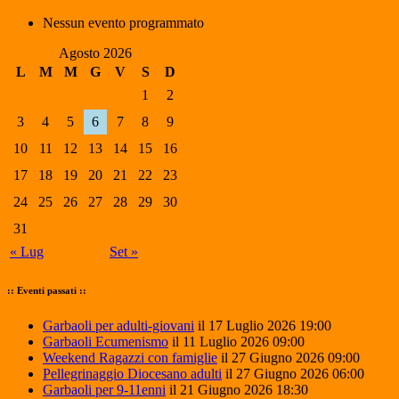
Nessun evento programmato
Agosto 2026
L
M
M
G
V
S
D
1
2
3
4
5
6
7
8
9
10
11
12
13
14
15
16
17
18
19
20
21
22
23
24
25
26
27
28
29
30
31
« Lug
Set »
:: Eventi passati ::
Garbaoli per adulti-giovani
il 17 Luglio 2026 19:00
Garbaoli Ecumenismo
il 11 Luglio 2026 09:00
Weekend Ragazzi con famiglie
il 27 Giugno 2026 09:00
Pellegrinaggio Diocesano adulti
il 27 Giugno 2026 06:00
Garbaoli per 9-11enni
il 21 Giugno 2026 18:30