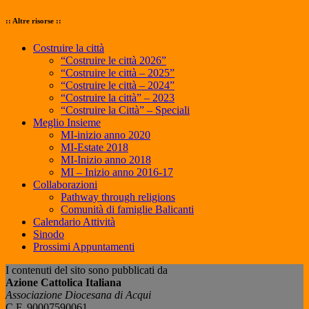
:: Altre risorse ::
Costruire la città
“Costruire le città 2026”
“Costruire le città – 2025”
“Costruire le città – 2024”
“Costruire la città” – 2023
“Costruire la Città” – Speciali
Meglio Insieme
MI-inizio anno 2020
MI-Estate 2018
MI-Inizio anno 2018
MI – Inizio anno 2016-17
Collaborazioni
Pathway through religions
Comunità di famiglie Balicanti
Calendario Attività
Sinodo
Prossimi Appuntamenti
I contenuti del sito sono pubblicati da
Azione Cattolica Italiana
Associazione Diocesana di Acqui
C.F. 90007590061