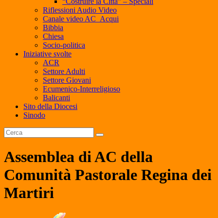
“Costruire la Città” – Speciali
Riflessioni Audio Video
Canale video AC_Acqui
Bibbia
Chiesa
Socio-politica
Iniziative svolte
ACR
Settore Adulti
Settore Giovani
Ecumenico-Interreligioso
Balicanti
Sito della Diocesi
Sinodo
Assemblea di AC della
Comunità Pastorale Regina dei
Martiri