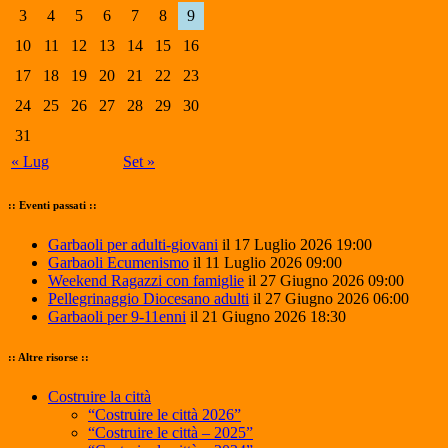
3
4
5
6
7
8
9
10
11
12
13
14
15
16
17
18
19
20
21
22
23
24
25
26
27
28
29
30
31
« Lug
Set »
:: Eventi passati ::
Garbaoli per adulti-giovani
il 17 Luglio 2026 19:00
Garbaoli Ecumenismo
il 11 Luglio 2026 09:00
Weekend Ragazzi con famiglie
il 27 Giugno 2026 09:00
Pellegrinaggio Diocesano adulti
il 27 Giugno 2026 06:00
Garbaoli per 9-11enni
il 21 Giugno 2026 18:30
:: Altre risorse ::
Costruire la città
“Costruire le città 2026”
“Costruire le città – 2025”