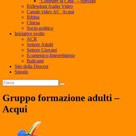
“Costruire la Città” – Speciali
Riflessioni Audio Video
Canale video AC_Acqui
Bibbia
Chiesa
Socio-politica
Iniziative svolte
ACR
Settore Adulti
Settore Giovani
Ecumenico-Interreligioso
Balicanti
Sito della Diocesi
Sinodo
Gruppo formazione adulti –
Acqui