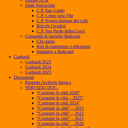
Equipe ACR
Dalle Parrocchie
C.P. San Guido
C.P. Cristo vera Vite
C.P. Nostra Signora dei colli
Bricchi Ovadesi
C.P. San Paolo della Croce
Comunità di famiglie Balicanti
Chi siamo
Reti di esperienze e riflessioni
Iniziative a Balicanti
Garbaoli
Garbaoli 2025
Garbaoli 2024
Garbaoli 2023
Documenti
Progetto Archivio Storico
SERVIZIO DOC.
“Costruire le città 2026”
“Costruire le città – 2025”
“Costruire le città 2024”
“Costruire la città” – 2023
“Costruire la città” – 2022
“Costruire la città” – 2021
“Costruire la città” – 2020