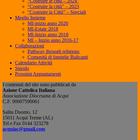
“Costruire le città – 2024”
“Costruire la città” – 2023
“Costruire la Città” – Speciali
Meglio Insieme
MI-inizio anno 2020
MI-Estate 2018
MI-Inizio anno 2018
MI – Inizio anno 2016-17
Collaborazioni
Pathway through religions
Comunità di famiglie Balicanti
Calendario Attività
Sinodo
Prossimi Appuntamenti
I contenuti del sito sono pubblicati da
Azione Cattolica Italiana
Associazione Diocesana di Acqui
C.F. 90007590061
Salita Duomo, 12
15011 Acqui Terme (AL)
Tel e Fax 0144 323278
acquiac@gmail.com