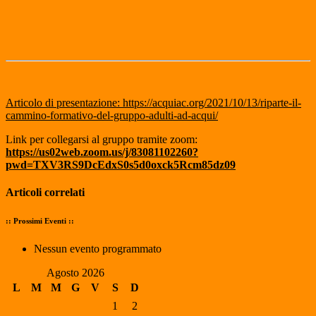
Articolo di presentazione: https://acquiac.org/2021/10/13/riparte-il-
cammino-formativo-del-gruppo-adulti-ad-acqui/
Link per collegarsi al gruppo tramite zoom:
https://us02web.zoom.us/j/83081102260?
pwd=TXV3RS9DcEdxS0s5d0oxck5Rcm85dz09
Articoli correlati
:: Prossimi Eventi ::
Nessun evento programmato
Agosto 2026
L
M
M
G
V
S
D
1
2