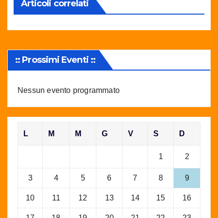
Articoli correlati
:: Prossimi Eventi ::
Nessun evento programmato
L
M
M
G
V
S
D
1
2
3
4
5
6
7
8
9
10
11
12
13
14
15
16
17
18
19
20
21
22
23