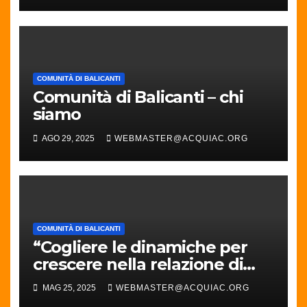
COMUNITÀ DI BALICANTI
Comunità di Balicanti – chi
siamo
AGO 29, 2025
WEBMASTER@ACQUIAC.ORG
COMUNITÀ DI BALICANTI
“Cogliere le dinamiche per
crescere nella relazione di
coppia” con Nicoletta Musso
MAG 25, 2025
WEBMASTER@ACQUIAC.ORG
Oreglia