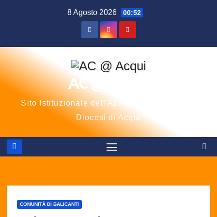
Salta
8 Agosto 2026
00:52
al
contenuto
AC @ Acqui
Sito Istituzionale dell'Azione Cattolica della
Diocesi di Acqui
COMUNITÀ DI BALICANTI