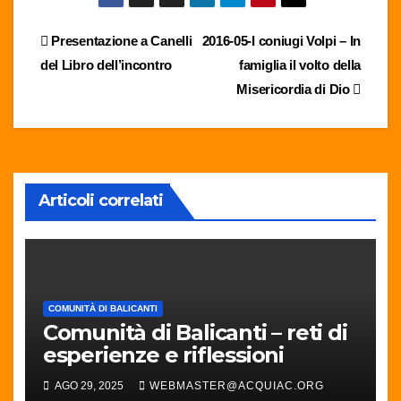
Navigazione
Presentazione a Canelli
2016-05-I coniugi Volpi – In
del Libro dell’incontro
famiglia il volto della
articoli
Misericordia di Dio
Articoli correlati
COMUNITÀ DI BALICANTI
Comunità di Balicanti – reti di
esperienze e riflessioni
AGO 29, 2025
WEBMASTER@ACQUIAC.ORG