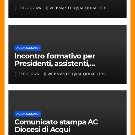
Movimento Cattolico in
FEB 23, 2026
WEBMASTER@ACQUIAC.ORG
Diocesi di Acqui
AC DIOCESANA
Incontro formativo per
Presidenti, assistenti,
Responsabili parrocchiali e
FEB 6, 2026
WEBMASTER@ACQUIAC.ORG
diocesani
AC DIOCESANA
Comunicato stampa AC
Diocesi di Acqui