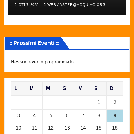
OTT 7, 2025
WEBMASTER@ACQUIAC.ORG
:: Prossimi Eventi ::
Nessun evento programmato
L
M
M
G
V
S
D
1
2
3
4
5
6
7
8
9
10
11
12
13
14
15
16