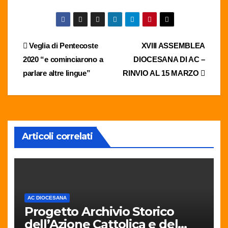
Navigazione
Veglia di Pentecoste
XVIII ASSEMBLEA
2020 “e cominciarono a
DIOCESANA DI AC –
articoli
parlare altre lingue”
RINVIO AL 15 MARZO
Articoli correlati
AC DIOCESANA
Progetto Archivio Storico
dell’Azione Cattolica e del