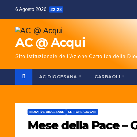
Salta
6 Agosto 2026
22:28
al
contenuto
AC @ Acqui
Sito Istituzionale dell'Azione Cattolica della Dio
AC DIOCESANA
GARBAOLI
INIZIATIVE DIOCESANE
SETTORE GIOVANI
Mese della Pace – 