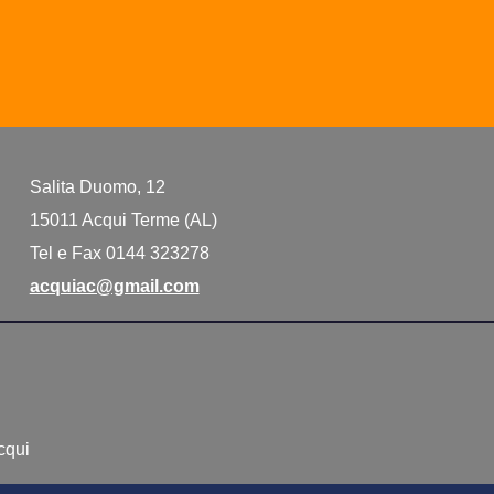
Salita Duomo, 12
15011 Acqui Terme (AL)
Tel e Fax 0144 323278
acquiac@gmail.com
Acqui