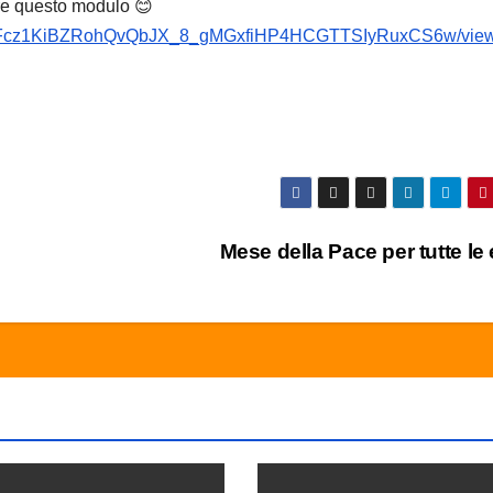
are questo modulo 😊
eT71Fcz1KiBZRohQvQbJX_8_gMGxfiHP4HCGTTSIyRuxCS6w/vie
Mese della Pace per tutte le