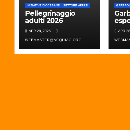
INIZIATIVE DIOCESANE
SETTORE ADULTI
GARBAOL
Pellegrinaggio
Garb
adulti 2026
espe
i gus
APR 28, 2026
APR 28
WEBMASTER@ACQUIAC.ORG
WEBMA