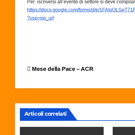
Per iscriversi all’evento di settore si deve compil
https://docs.google.com/forms/d/e/1FAIpQLS
?usp=pp_url
Navigazione
Mese della Pace – ACR
articoli
Articoli correlati