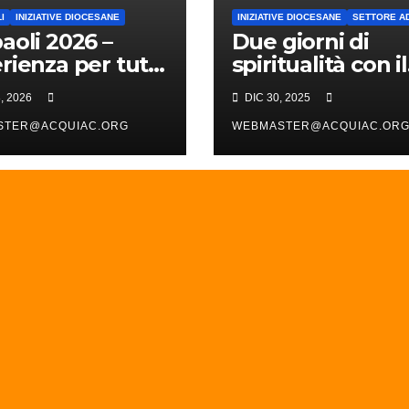
I
INIZIATIVE DIOCESANE
INIZIATIVE DIOCESANE
SETTORE AD
aoli 2026 –
Due giorni di
rienza per tutti
spiritualità con il
ti
Vescovo
, 2026
DIC 30, 2025
STER@ACQUIAC.ORG
WEBMASTER@ACQUIAC.OR