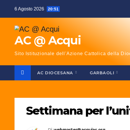
Salta
6 Agosto 2026
20:51
al
contenuto
AC @ Acqui
Sito Istituzionale dell'Azione Cattolica della Dio
AC DIOCESANA
GARBAOLI
Settimana per l’unit
Di
webmaster@acquiac.org