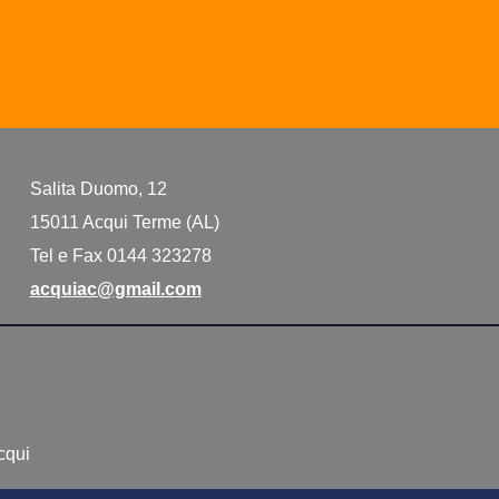
Salita Duomo, 12
15011 Acqui Terme (AL)
Tel e Fax 0144 323278
acquiac@gmail.com
Acqui