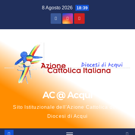
Salta
8 Agosto 2026
18:39
al
contenuto
AC @ Acqui
Sito Istituzionale dell'Azione Cattolica della
Diocesi di Acqui