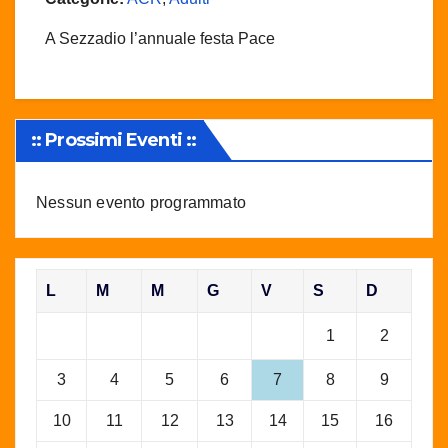
A Sezzadio l’annuale festa Pace
:: Prossimi Eventi ::
Nessun evento programmato
L
M
M
G
V
S
D
1
2
3
4
5
6
7
8
9
10
11
12
13
14
15
16