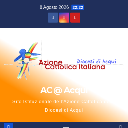
Salta
8 Agosto 2026
22:22
al
contenuto
AC @ Acqui
Sito Istituzionale dell'Azione Cattolica della
Diocesi di Acqui