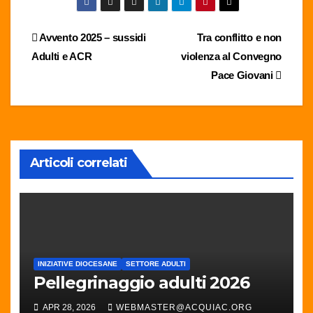
Navigazione
Avvento 2025 – sussidi
Tra conflitto e non
Adulti e ACR
violenza al Convegno
articoli
Pace Giovani
Articoli correlati
INIZIATIVE DIOCESANE
SETTORE ADULTI
Pellegrinaggio adulti 2026
APR 28, 2026
WEBMASTER@ACQUIAC.ORG